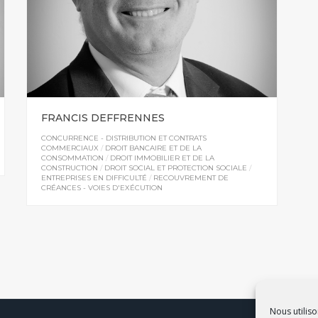
FRANCIS DEFFRENNES
CONCURRENCE - DISTRIBUTION ET CONTRATS
COMMERCIAUX
/
DROIT BANCAIRE ET DE LA
CONSOMMATION
/
DROIT IMMOBILIER ET DE LA
CONSTRUCTION
/
DROIT SOCIAL ET PROTECTION SOCIALE
/
ENTREPRISES EN DIFFICULTÉ
/
RECOUVREMENT DE
CRÉANCES - VOIES D'EXÉCUTION
Nous utiliso