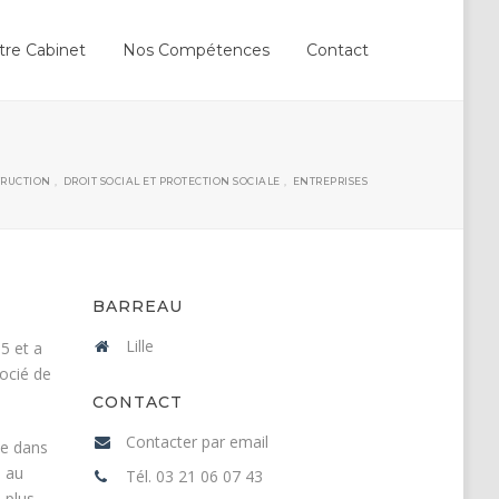
tre Cabinet
Nos Compétences
Contact
TRUCTION
,
DROIT SOCIAL ET PROTECTION SOCIALE
,
ENTREPRISES
BARREAU
Lille
85 et a
socié de
CONTACT
Contacter par email
ue dans
e au
Tél. 03 21 06 07 43
 plus