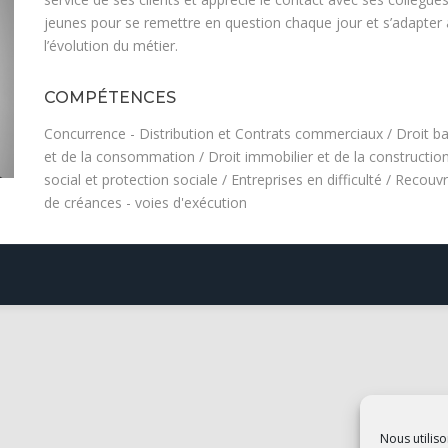
jeunes pour se remettre en question chaque jour et s’adapter 
l’évolution du métier.
COMPÉTENCES
Concurrence - Distribution et Contrats commerciaux
/
Droit b
et de la consommation
/
Droit immobilier et de la constructio
social et protection sociale
/
Entreprises en difficulté
/
Recouv
de créances - voies d'exécution
Nous utiliso