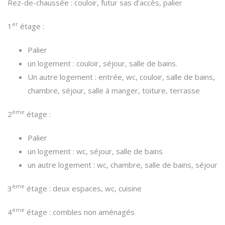
Rez-de-chaussée : couloir, futur sas d’accès, palier
er
1
étage :
Palier
un logement : couloir, séjour, salle de bains.
Un autre logement : entrée, wc, couloir, salle de bains,
chambre, séjour, salle à manger, toiture, terrasse
ème
2
étage :
Palier
un logement : wc, séjour, salle de bains
un autre logement : wc, chambre, salle de bains, séjour
ème
3
étage : deux espaces, wc, cuisine
ème
4
étage : combles non aménagés