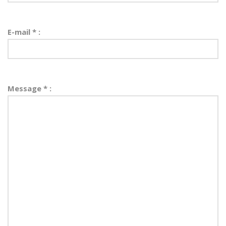
E-mail * :
Message * :